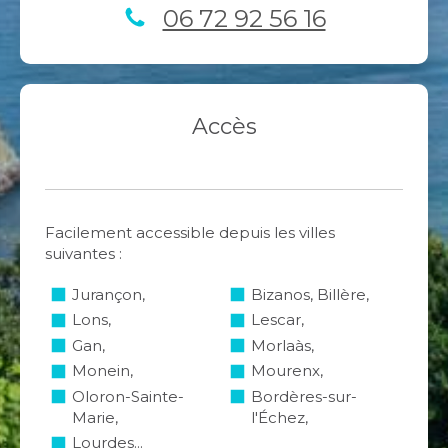
06 72 92 56 16
Accès
Facilement accessible depuis les villes
suivantes :
Jurançon,
Bizanos, Billère,
Lons,
Lescar,
Gan,
Morlaàs,
Monein,
Mourenx,
Oloron-Sainte-
Bordères-sur-
Marie,
l'Échez,
Lourdes...