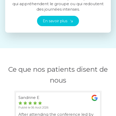
qui appréhendent le groupe ou qui redoutent
des journées intenses.
En savoir plus
Ce que nos patients disent de
nous
Sandrine E
Va
Publié le 06 Août 2026
Pub
e
After attending the conference led by
To