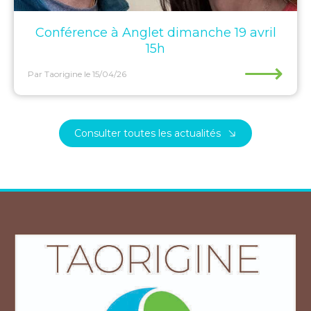
Conférence à Anglet dimanche 19 avril
15h
⟶
Par Taorigine
le 15/04/26
Consulter toutes les actualités