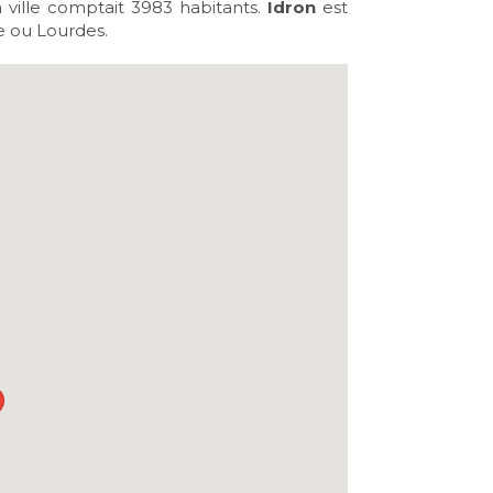
la ville comptait 3983 habitants.
Idron
est
ie ou Lourdes.