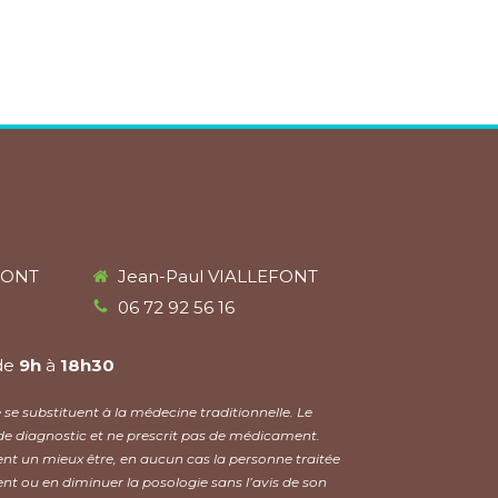
FONT
Jean-Paul VIALLEFONT
06 72 92 56 16
de
9h
à
18h30
se substituent à la médecine traditionnelle. Le
de diagnostic et ne prescrit pas de médicament.
nt un mieux être, en aucun cas la personne traitée
nt ou en diminuer la posologie sans l’avis de son