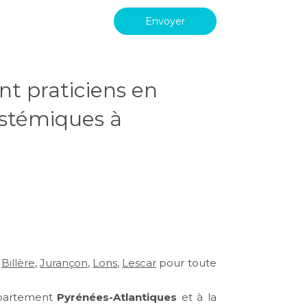
Envoyer
nt praticiens en
ystémiques à
,
Billère
,
Jurançon
,
Lons
,
Lescar
pour toute
épartement
Pyrénées-Atlantiques
et à la