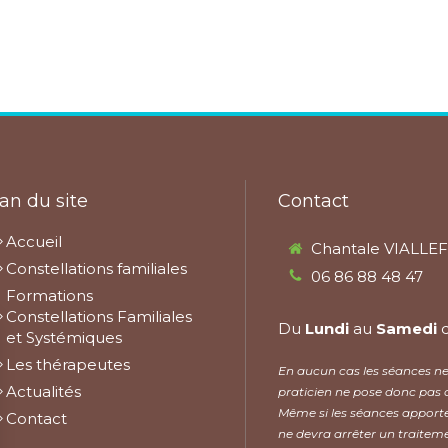
an du site
Contact
Accueil
Chantale VIALLE
Constellations familiales
06 86 88 48 47
Formations
Constellations Familiales
Du
Lundi
au
Samedi
et Systémiques
Les thérapeutes
En aucun cas les séances ne 
Actualités
praticien ne pose donc pas 
Même si les séances apporte
Contact
ne devra arrêter un traiteme