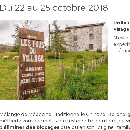
Du 22 au 25 octobre 2018
Un lie
Village
N'est-c
expéri
thérape
Mélange de Médecine Traditionnelle Chinoise, Bio-énergie
méthode vous permettra de tester votre équilibre, de
v
d'
éliminer des blocages
quelqu'en soit l'origine : famil