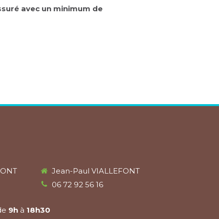
assuré avec un minimum de
FONT
Jean-Paul VIALLEFONT
06 72 92 56 16
de
9h
à
18h30