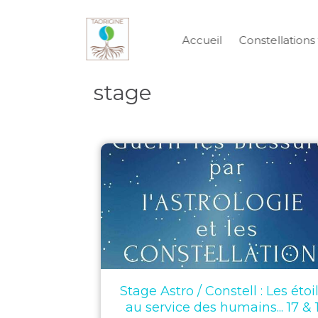
Accueil
Constellations 
stage
Stage Astro / Constell : Les étoi
au service des humains... 17 & 