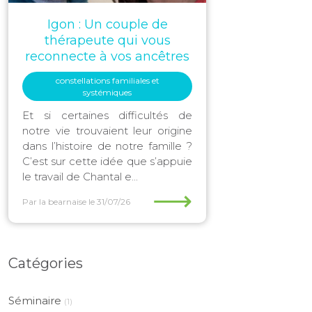
Igon : Un couple de
thérapeute qui vous
reconnecte à vos ancêtres
constellations familiales et
systémiques
Et si certaines difficultés de
notre vie trouvaient leur origine
dans l’histoire de notre famille ?
C’est sur cette idée que s’appuie
le travail de Chantal e...
⟶
Par la bearnaise
le 31/07/26
Catégories
Séminaire
(1)