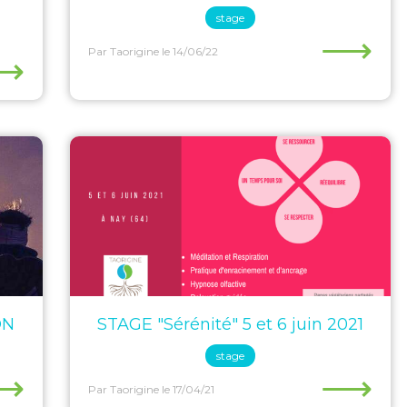
stage
⟶
Par Taorigine
le 14/06/22
⟶
ON
STAGE "Sérénité" 5 et 6 juin 2021
stage
⟶
⟶
Par Taorigine
le 17/04/21