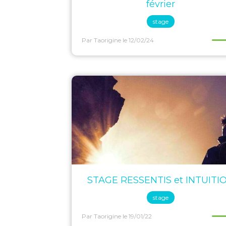
février
stage
Par Taorigine
le 12/02/24
STAGE RESSENTIS et INTUITI
stage
Par Taorigine
le 19/01/22