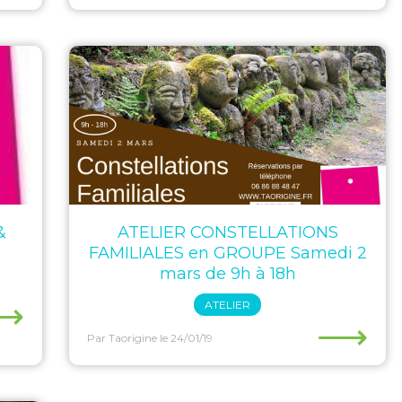
&
ATELIER CONSTELLATIONS
FAMILIALES en GROUPE Samedi 2
mars de 9h à 18h
⟶
ATELIER
⟶
Par Taorigine
le 24/01/19