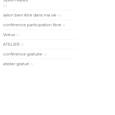
(2)
salon bien être dans ma vie
(4)
conférence participation libre
(1)
Voeux
(1)
ATELIER
(7)
conférence gratuite
(4)
atelier gratuit
(1)