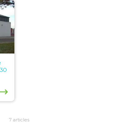
e
h30
⟶
7 articles