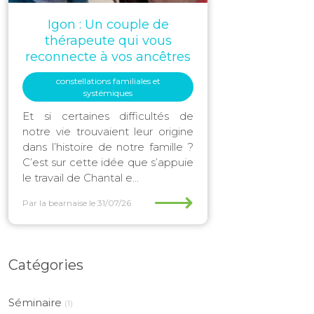
Igon : Un couple de
thérapeute qui vous
reconnecte à vos ancêtres
constellations familiales et
systémiques
Et si certaines difficultés de
notre vie trouvaient leur origine
dans l’histoire de notre famille ?
C’est sur cette idée que s’appuie
le travail de Chantal e...
⟶
Par la bearnaise
le 31/07/26
Catégories
Séminaire
(1)