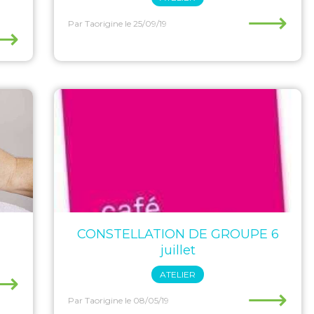
⟶
Par Taorigine
le 25/09/19
⟶
CONSTELLATION DE GROUPE 6
juillet
⟶
ATELIER
⟶
Par Taorigine
le 08/05/19