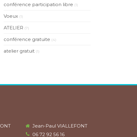
conférence participation libre
(1)
Voeux
(1)
ATELIER
(7)
conférence gratuite
(4)
atelier gratuit
(1)
FONT
Jean-Paul VIALLEFONT
06 72 92 56 16