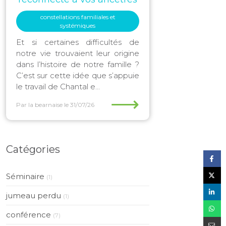
constellations familiales et
systémiques
Et si certaines difficultés de
notre vie trouvaient leur origine
dans l’histoire de notre famille ?
C’est sur cette idée que s’appuie
le travail de Chantal e...
⟶
Par la bearnaise
le 31/07/26
Catégories
Séminaire
(1)
jumeau perdu
(1)
conférence
(7)