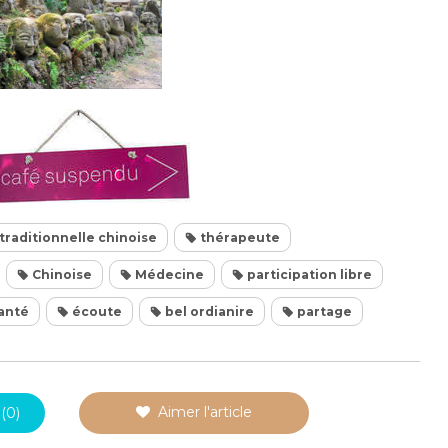
raditionnelle chinoise
thérapeute
Chinoise
Médecine
participation libre
anté
écoute
bel ordianire
partage
Aimer l'article
(0)