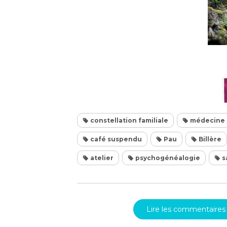
constellation familiale
médecine t
café suspendu
Pau
Billère
atelier
psychogénéalogie
s
Lire les commentaires 