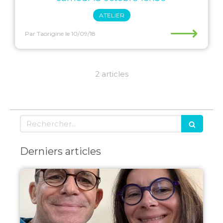
ATELIER
⟶
Par Taorigine
le 10/09/18
2 articles
Rechercher
Derniers articles