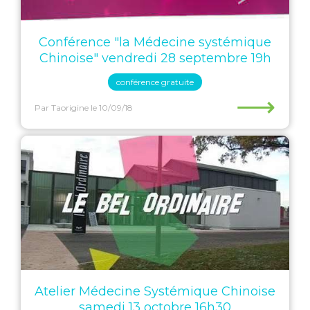
Conférence "la Médecine systémique
Chinoise" vendredi 28 septembre 19h
conférence gratuite
⟶
Par Taorigine
le 10/09/18
Atelier Médecine Systémique Chinoise
samedi 13 octobre 16h30