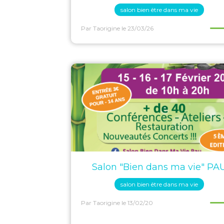
salon bien être dans ma vie
Par Taorigine
le 23/03/26
Salon "Bien dans ma vie" PA
salon bien être dans ma vie
Par Taorigine
le 13/02/20