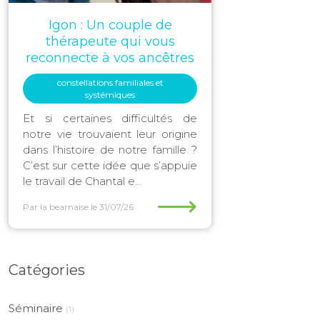
Igon : Un couple de
thérapeute qui vous
reconnecte à vos ancêtres
constellations familiales et
systémiques
Et si certaines difficultés de
notre vie trouvaient leur origine
dans l’histoire de notre famille ?
C’est sur cette idée que s’appuie
le travail de Chantal e...
⟶
Par la bearnaise
le 31/07/26
Catégories
Séminaire
(1)