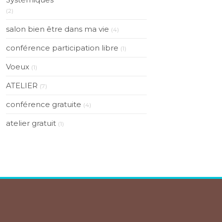
(2)
salon bien être dans ma vie
(4)
conférence participation libre
(1)
Voeux
(1)
ATELIER
(7)
conférence gratuite
(4)
atelier gratuit
(1)