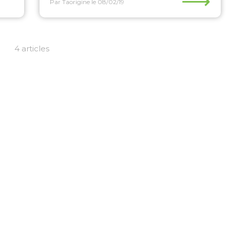
⟶
Par Taorigine
le 08/02/19
4 articles