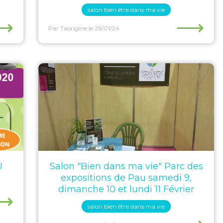
salon bien être dans ma vie
⟶
⟶
Par Taorigine
le 26/01/24
U
Salon "Bien dans ma vie" Parc des
expositions de Pau samedi 9,
dimanche 10 et lundi 11 Février
⟶
salon bien être dans ma vie