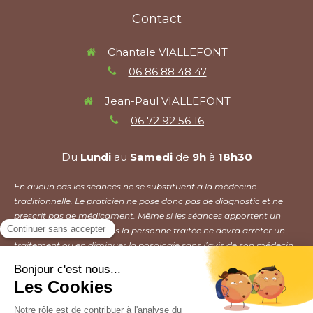
Contact
Chantale VIALLEFONT
06 86 88 48 47
Jean-Paul VIALLEFONT
06 72 92 56 16
Du
Lundi
au
Samedi
de
9h
à
18h30
En aucun cas les séances ne se substituent à la médecine
traditionnelle. Le praticien ne pose donc pas de diagnostic et ne
prescrit pas de médicament. Même si les séances apportent un
mieux être, en aucun cas la personne traitée ne devra arrêter un
traitement ou en diminuer la posologie sans l’avis de son médecin.
Plan du site
Mentions légales