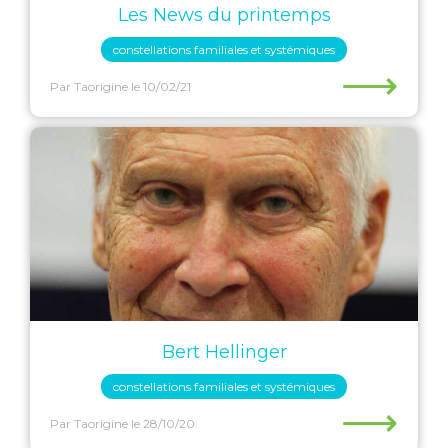
Les News du printemps
constellations familiales et systémiques
⟶
Par Taorigine
le 10/02/21
Bert Hellinger
constellations familiales et systémiques
⟶
Par Taorigine
le 28/10/20