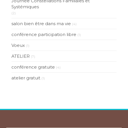
Journée Constellations Familiales et
Systémiques
(2)
salon bien être dans ma vie
(4)
conférence participation libre
(1)
Voeux
(1)
ATELIER
(7)
conférence gratuite
(4)
atelier gratuit
(1)