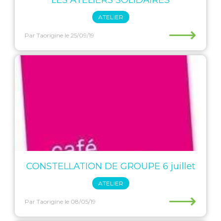
LES ATELIERS SOLIDAIRES
ATELIER
⟶
Par Taorigine
le 25/09/19
CONSTELLATION DE GROUPE 6 juillet
ATELIER
⟶
Par Taorigine
le 08/05/19