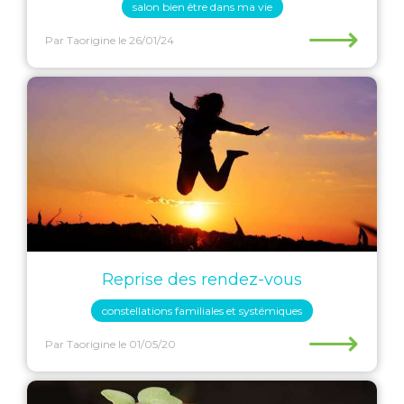
salon bien être dans ma vie
⟶
Par Taorigine
le 26/01/24
Reprise des rendez-vous
constellations familiales et systémiques
⟶
Par Taorigine
le 01/05/20