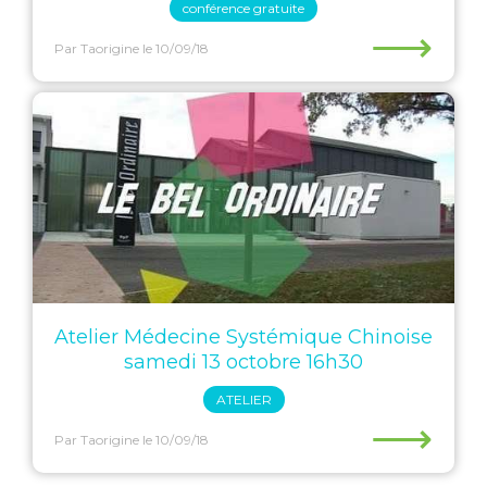
conférence gratuite
⟶
Par Taorigine
le 10/09/18
Atelier Médecine Systémique Chinoise
samedi 13 octobre 16h30
ATELIER
⟶
Par Taorigine
le 10/09/18