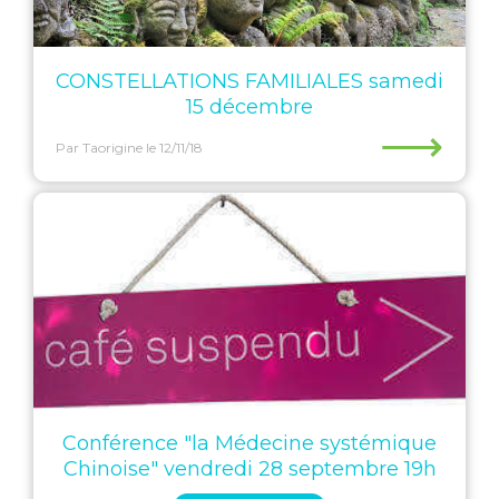
CONSTELLATIONS FAMILIALES samedi
15 décembre
⟶
Par Taorigine
le 12/11/18
Conférence "la Médecine systémique
Chinoise" vendredi 28 septembre 19h