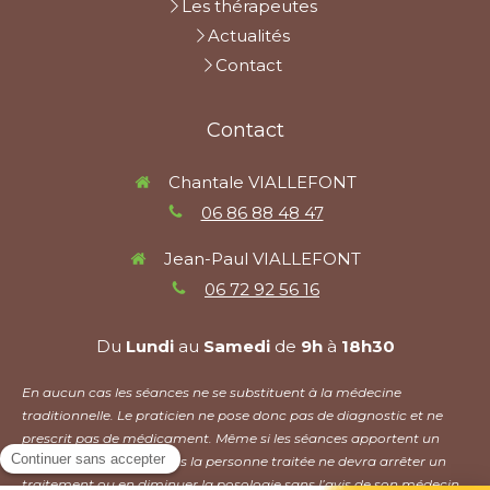
Les thérapeutes
Actualités
Contact
Contact
Chantale VIALLEFONT
06 86 88 48 47
Jean-Paul VIALLEFONT
06 72 92 56 16
Du
Lundi
au
Samedi
de
9h
à
18h30
En aucun cas les séances ne se substituent à la médecine
traditionnelle. Le praticien ne pose donc pas de diagnostic et ne
prescrit pas de médicament. Même si les séances apportent un
mieux être, en aucun cas la personne traitée ne devra arrêter un
traitement ou en diminuer la posologie sans l’avis de son médecin.