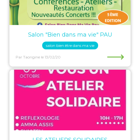
Salon "Bien dans ma vie" PAU
salon bien être dans ma vie
⟶
Par Taorigine
le 13/02/20