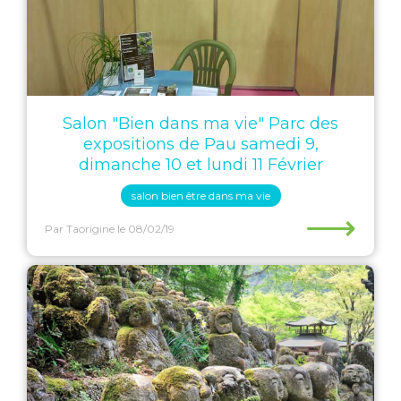
Salon "Bien dans ma vie" Parc des
expositions de Pau samedi 9,
dimanche 10 et lundi 11 Février
salon bien être dans ma vie
⟶
Par Taorigine
le 08/02/19