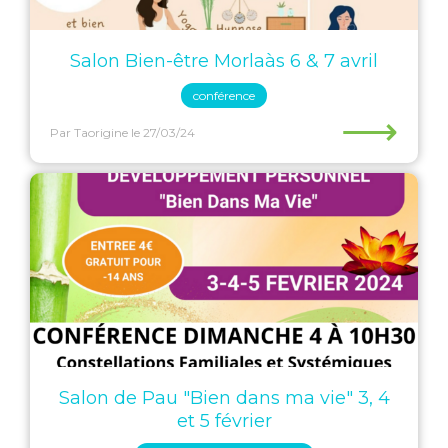
Salon Bien-être Morlaàs 6 & 7 avril
conférence
⟶
Par Taorigine
le 27/03/24
Salon de Pau "Bien dans ma vie" 3, 4
et 5 février