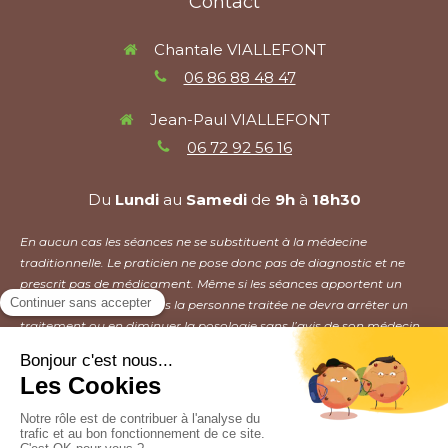
Contact
Chantale VIALLEFONT
06 86 88 48 47
Jean-Paul VIALLEFONT
06 72 92 56 16
Du
Lundi
au
Samedi
de
9h
à
18h30
En aucun cas les séances ne se substituent à la médecine
traditionnelle. Le praticien ne pose donc pas de diagnostic et ne
prescrit pas de médicament. Même si les séances apportent un
mieux être, en aucun cas la personne traitée ne devra arrêter un
traitement ou en diminuer la posologie sans l’avis de son médecin.
Plan du site
Mentions légales