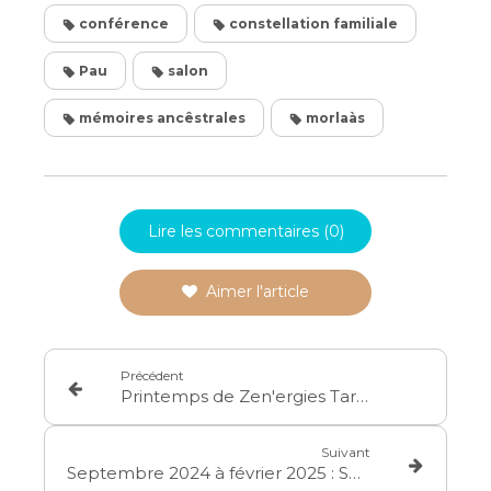
conférence
constellation familiale
Pau
salon
mémoires ancêstrales
morlaàs
Lire les commentaires (0)
Aimer l'article
Précédent
Printemps de Zen'ergies Tarbes Parc des Expo 23 & 24 mars
Suivant
Septembre 2024 à février 2025 : Se former aux Constellations Familiales