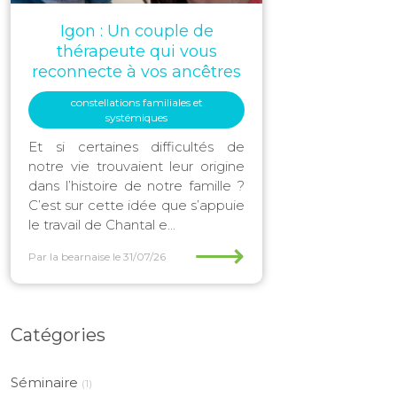
Igon : Un couple de
thérapeute qui vous
reconnecte à vos ancêtres
constellations familiales et
systémiques
Et si certaines difficultés de
notre vie trouvaient leur origine
dans l’histoire de notre famille ?
C’est sur cette idée que s’appuie
le travail de Chantal e...
⟶
Par la bearnaise
le 31/07/26
Catégories
Séminaire
(1)