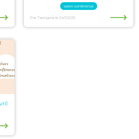
salon conférence
⟶
⟶
Par Taorigine
le 24/03/25
ril
⟶