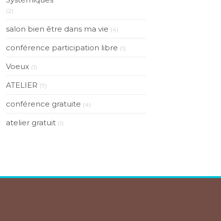
(2)
salon bien être dans ma vie
(4)
conférence participation libre
(1)
Voeux
(1)
ATELIER
(7)
conférence gratuite
(4)
atelier gratuit
(1)