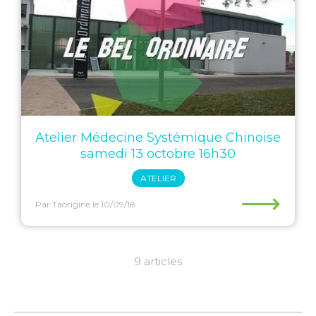
Atelier Médecine Systémique Chinoise
samedi 13 octobre 16h30
ATELIER
⟶
Par Taorigine
le 10/09/18
9 articles