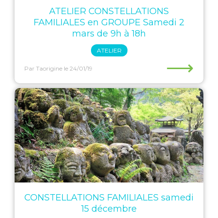
ATELIER CONSTELLATIONS
FAMILIALES en GROUPE Samedi 2
mars de 9h à 18h
ATELIER
⟶
Par Taorigine
le 24/01/19
CONSTELLATIONS FAMILIALES samedi
15 décembre