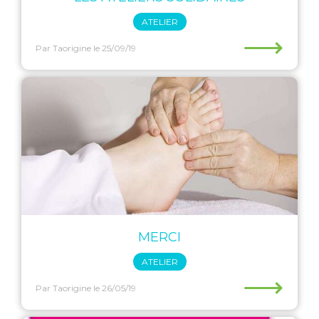
ATELIER
⟶
Par Taorigine
le 25/09/19
MERCI
ATELIER
⟶
Par Taorigine
le 26/05/19