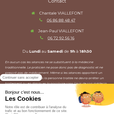
Contact
Chantale VIALLEFONT
06 86 88 48 47
Jean-Paul VIALLEFONT
06 72 92 56 16
Du
Lundi
au
Samedi
de
9h
à
18h30
En aucun cas les séances ne se substituent à la médecine
traditionnelle. Le praticien ne pose donc pas de diagnostic et ne
prescrit pas de médicament. Même si les séances apportent un
mieux être, en aucun cas la personne traitée ne devra arrêter un
traitement ou en diminuer la posologie sans l’avis de son médecin.
Plan du site
Mentions légales