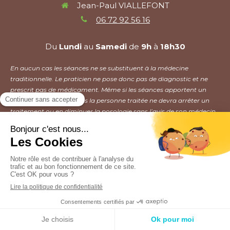
Jean-Paul VIALLEFONT
06 72 92 56 16
Du
Lundi
au
Samedi
de
9h
à
18h30
En aucun cas les séances ne se substituent à la médecine
traditionnelle. Le praticien ne pose donc pas de diagnostic et ne
prescrit pas de médicament. Même si les séances apportent un
mieux être, en aucun cas la personne traitée ne devra arrêter un
traitement ou en diminuer la posologie sans l’avis de son médecin.
Plan du site
Mentions légales
Création et référencement du site par Simplébo
Site partenaire de
Annuaire Thérapeutes