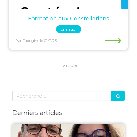
Formation aux Constellations
formation
⟶
Par Taorigine
le 01/11/23
1 article
Rechercher
Derniers articles