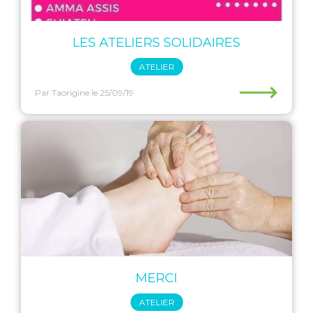
LES ATELIERS SOLIDAIRES
ATELIER
⟶
Par Taorigine
le 25/09/19
MERCI
ATELIER