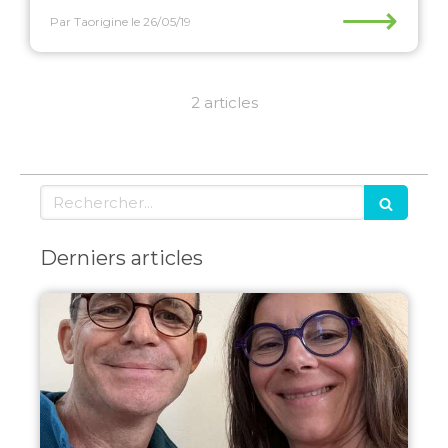
⟶
Par Taorigine
le 26/05/19
2 articles
Rechercher
Derniers articles