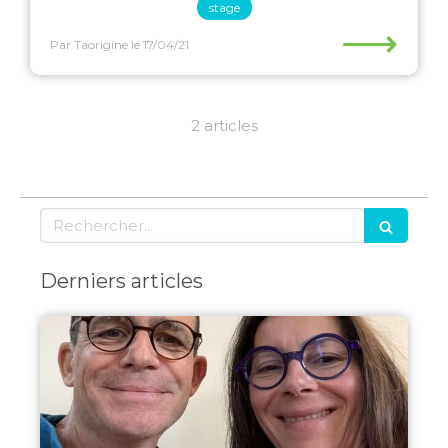
stage
⟶
Par Taorigine
le 17/04/21
2 articles
Rechercher
Derniers articles