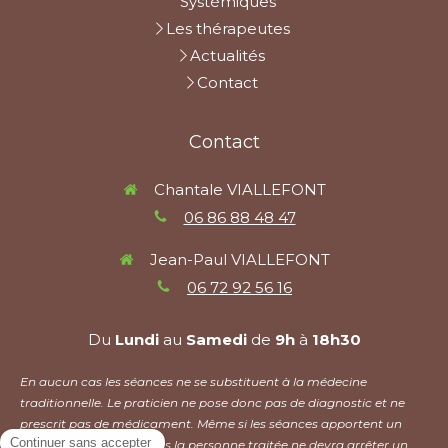
Systémiques
Les thérapeutes
Actualités
Contact
Contact
Chantale VIALLEFONT
06 86 88 48 47
Jean-Paul VIALLEFONT
06 72 92 56 16
Du
Lundi
au
Samedi
de
9h
à
18h30
En aucun cas les séances ne se substituent à la médecine
traditionnelle. Le praticien ne pose donc pas de diagnostic et ne
prescrit pas de médicament. Même si les séances apportent un
mieux être, en aucun cas la personne traitée ne devra arrêter un