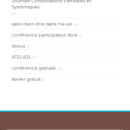
Journée Constellations Familiales et
Systémiques
(2)
salon bien être dans ma vie
(4)
conférence participation libre
(1)
Voeux
(1)
ATELIER
(7)
conférence gratuite
(4)
atelier gratuit
(1)