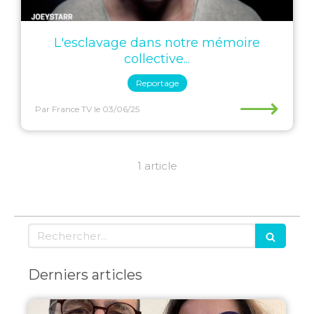
L'esclavage dans notre mémoire
collective...
Reportage
⟶
Par France TV
le 03/06/25
1 article
Rechercher
Derniers articles