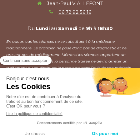
Jean-Paul VIALLEFONT
06 72 92 56 16
Du
Lundi
au
Samedi
de
9h
à
18h30
En aucun cas les séances ne se substituent à la médecine
traditionnelle. Le praticien ne pose donc pas de diagnostic et ne
prescrit pas de médicament. Même si les séances apportent un
mieux être, en aucun cas la personne traitée ne devra arrêter un
traitement ou en diminuer la posologie sans l’avis de son médecin.
Plan du site
Mentions légales
Création et référencement du site par Simplébo
Site partenaire de
Annuaire Thérapeutes