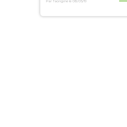
Par Taorigine
le 08/05/19