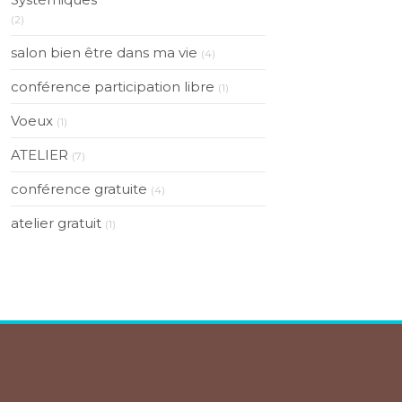
(2)
salon bien être dans ma vie
(4)
conférence participation libre
(1)
Voeux
(1)
ATELIER
(7)
conférence gratuite
(4)
atelier gratuit
(1)