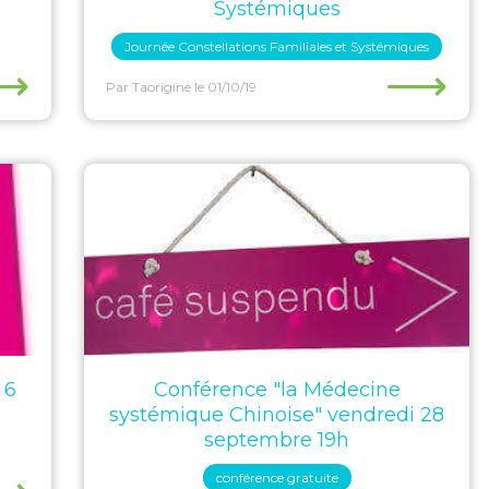
Systémiques
Journée Constellations Familiales et Systémiques
⟶
⟶
Par Taorigine
le 01/10/19
 6
Conférence "la Médecine
systémique Chinoise" vendredi 28
septembre 19h
conférence gratuite