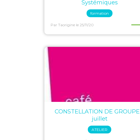
Systémiques
formation
Par Taorigine
le 25/11/20
CONSTELLATION DE GROUPE
juillet
ATELIER