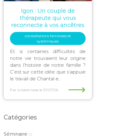
Igon : Un couple de
thérapeute qui vous
reconnecte à vos ancêtres
constellations familiales et
systémiques
Et si certaines difficultés de
notre vie trouvaient leur origine
dans l’histoire de notre famille ?
C’est sur cette idée que s’appuie
le travail de Chantal e...
⟶
Par la bearnaise
le 31/07/26
Catégories
Séminaire
(1)