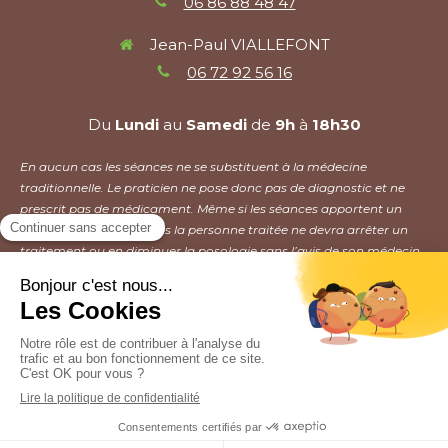
06 86 88 48 47
Jean-Paul VIALLEFONT
06 72 92 56 16
Du
Lundi
au
Samedi
de
9h
à
18h30
En aucun cas les séances ne se substituent à la médecine
traditionnelle. Le praticien ne pose donc pas de diagnostic et ne
prescrit pas de médicament. Même si les séances apportent un
mieux être, en aucun cas la personne traitée ne devra arrêter un
traitement ou en diminuer la posologie sans l’avis de son médecin.
Plan du site
Mentions légales
Création et référencement du site par Simplébo