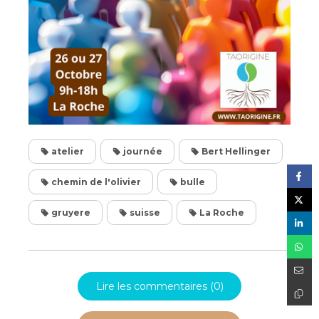
atelier
journée
Bert Hellinger
chemin de l'olivier
bulle
gruyere
suisse
La Roche
Lire les commentaires (0)