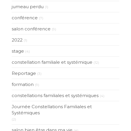
jumeau perdu
(1)
conférence
(7)
salon conférence
(9)
2022
(1)
stage
(4)
constellation familiale et systémique
(12)
Reportage
(3)
formation
(9)
constellations familiales et systémiques
(4)
Journée Constellations Familiales et
Systémiques
(2)
salon bien être dans ma vie
(4)