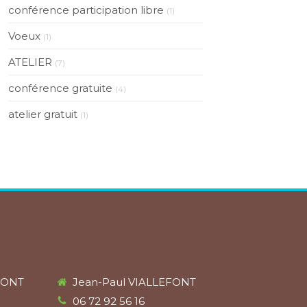
conférence participation libre
(1)
Voeux
(1)
ATELIER
(7)
conférence gratuite
(4)
atelier gratuit
(1)
FONT
Jean-Paul VIALLEFONT
06 72 92 56 16