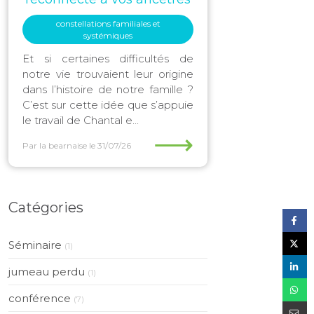
constellations familiales et
systémiques
Et si certaines difficultés de
notre vie trouvaient leur origine
dans l’histoire de notre famille ?
C’est sur cette idée que s’appuie
le travail de Chantal e...
⟶
Par la bearnaise
le 31/07/26
Catégories
Séminaire
(1)
jumeau perdu
(1)
conférence
(7)