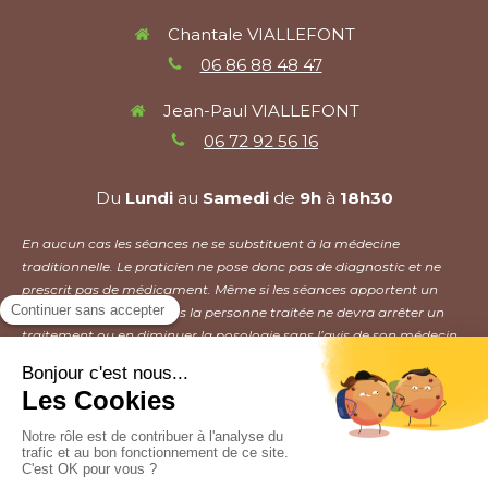
Chantale VIALLEFONT
06 86 88 48 47
Jean-Paul VIALLEFONT
06 72 92 56 16
Du
Lundi
au
Samedi
de
9h
à
18h30
En aucun cas les séances ne se substituent à la médecine
traditionnelle. Le praticien ne pose donc pas de diagnostic et ne
prescrit pas de médicament. Même si les séances apportent un
mieux être, en aucun cas la personne traitée ne devra arrêter un
traitement ou en diminuer la posologie sans l’avis de son médecin.
Plan du site
Mentions légales