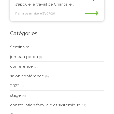
s’appuie le travail de Chantal e...
⟶
Par la bearnaise
le 31/07/26
Catégories
Séminaire
(1)
jumeau perdu
(1)
conférence
(7)
salon conférence
(9)
2022
(1)
stage
(4)
constellation familiale et systémique
(12)