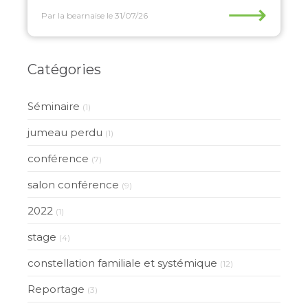
⟶
Par la bearnaise
le 31/07/26
Catégories
Séminaire
(1)
jumeau perdu
(1)
conférence
(7)
salon conférence
(9)
2022
(1)
stage
(4)
constellation familiale et systémique
(12)
Reportage
(3)