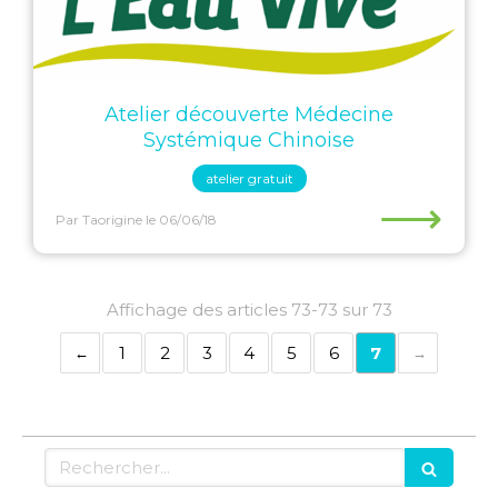
Atelier découverte Médecine
Systémique Chinoise
atelier gratuit
⟶
Par Taorigine
le 06/06/18
Affichage des articles 73-73 sur 73
1
2
3
4
5
6
7
Rechercher