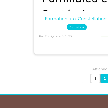
Formation aux Constellation
formation
Par Taorigine
le 01/11/23
Affichag
1
2