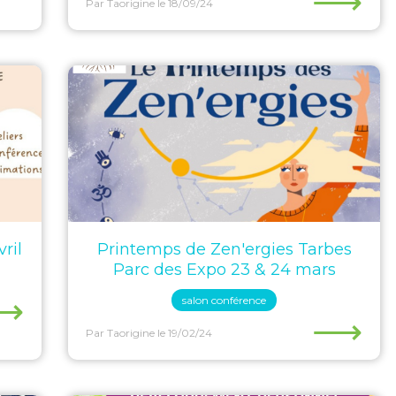
⟶
Par Taorigine
le 18/09/24
ril
Printemps de Zen'ergies Tarbes
Parc des Expo 23 & 24 mars
⟶
salon conférence
⟶
Par Taorigine
le 19/02/24