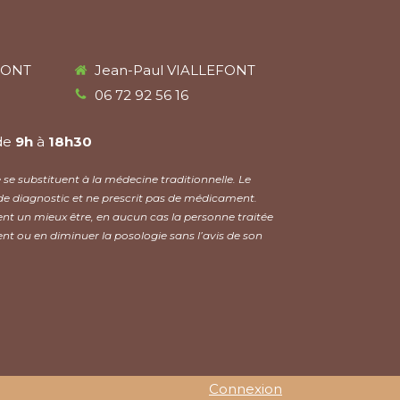
FONT
Jean-Paul VIALLEFONT
06 72 92 56 16
de
9h
à
18h30
se substituent à la médecine traditionnelle. Le
de diagnostic et ne prescrit pas de médicament.
nt un mieux être, en aucun cas la personne traitée
nt ou en diminuer la posologie sans l’avis de son
Connexion