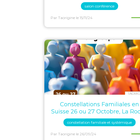
salon conférence
Par Taorigine
le 15/11/24
Constellations Familiales en
Suisse 26 ou 27 Octobre, La Ro
constellation familiale et systémique
Par Taorigine
le 26/09/24