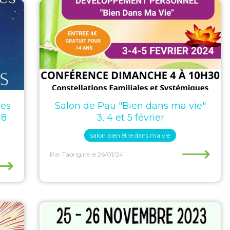
les
Salon de Pau "Bien dans ma vie"
18
3, 4 et 5 février
salon bien être dans ma vie
⟶
Par Taorigine
le 26/01/24
⟶