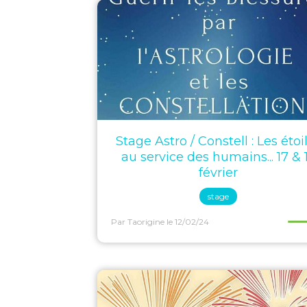
Stage Astro / Constell : Les étoi
au service des humains... 17 & 
février
stage
Par Taorigine
le 12/02/24