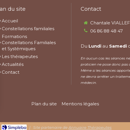
an du site
Contact
Accueil
Chantale VIALLE
Constellations familiales
06 86 88 48 47
Formations
Constellations Familiales
Du
Lundi
au
Samedi
et Systémiques
Les thérapeutes
En aucun cas les séances ne 
Actualités
praticien ne pose donc pas 
Même si les séances apporte
Contact
ne devra arrêter un traiteme
médecin.
Plan du site
Mentions légales
|
Site partenaire de
Annuaire Thérapeutes