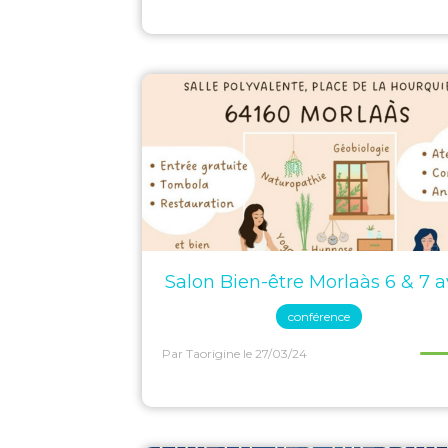
Salon Bien-être Morlaàs 6 & 7 av
conférence
Par Taorigine
le 27/03/24