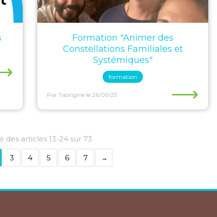
s
Formation "Animer des
Constellations Familiales et
Systémiques"
⟶
formation
⟶
Par Taorigine
le 26/09/23
e des articles 13-24 sur 73
3
4
5
6
7