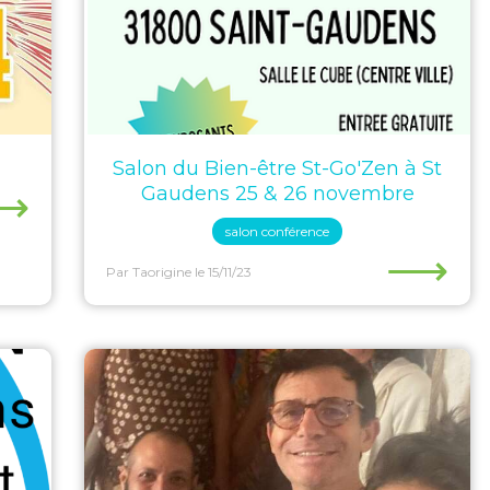
Salon du Bien-être St-Go'Zen à St
⟶
Gaudens 25 & 26 novembre
salon conférence
⟶
Par Taorigine
le 15/11/23