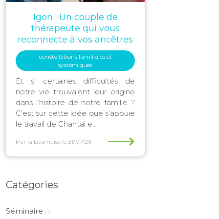
Igon : Un couple de
thérapeute qui vous
reconnecte à vos ancêtres
constellations familiales et
systémiques
Et si certaines difficultés de
notre vie trouvaient leur origine
dans l’histoire de notre famille ?
C’est sur cette idée que s’appuie
le travail de Chantal e...
⟶
Par la bearnaise
le 31/07/26
Catégories
Séminaire
(1)