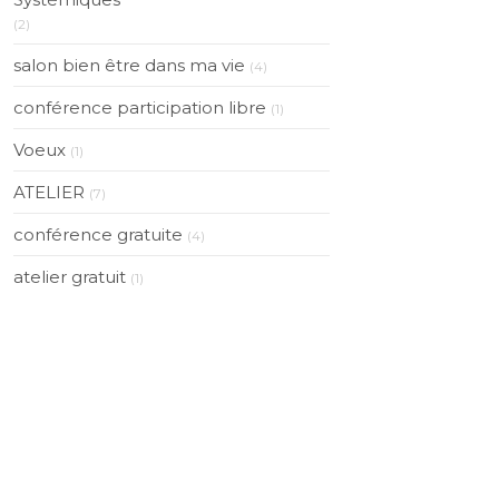
(2)
salon bien être dans ma vie
(4)
conférence participation libre
(1)
Voeux
(1)
ATELIER
(7)
conférence gratuite
(4)
atelier gratuit
(1)