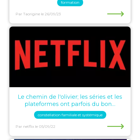
formation
⟶
Par Taorigine
le 26/09/23
Le chemin de l'olivier; les séries et les
plateformes ont parfois du bon…
constellation familiale et systémique
⟶
Par netflix
le 05/09/22