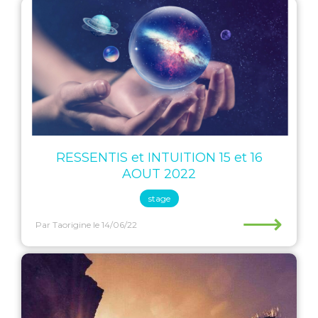
RESSENTIS et INTUITION 15 et 16
AOUT 2022
stage
⟶
Par Taorigine
le 14/06/22