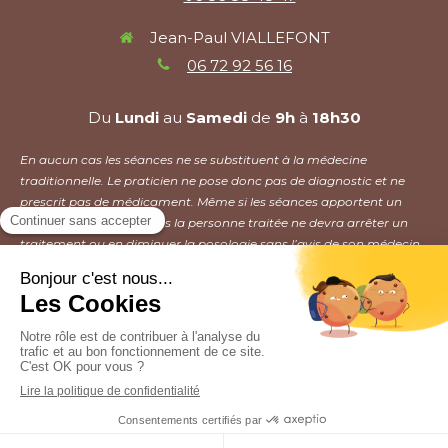
Jean-Paul VIALLEFONT
06 72 92 56 16
Du
Lundi
au
Samedi
de
9h
à
18h30
En aucun cas les séances ne se substituent à la médecine
traditionnelle. Le praticien ne pose donc pas de diagnostic et ne
prescrit pas de médicament. Même si les séances apportent un
mieux être, en aucun cas la personne traitée ne devra arrêter un
traitement ou en diminuer la posologie sans l’avis de son médecin.
Plan du site
Mentions légales
Création et référencement du site par Simplébo