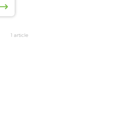
⟶
1 article