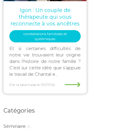
Igon : Un couple de
thérapeute qui vous
reconnecte à vos ancêtres
constellations familiales et
systémiques
Et si certaines difficultés de
notre vie trouvaient leur origine
dans l’histoire de notre famille ?
C’est sur cette idée que s’appuie
le travail de Chantal e...
⟶
Par la bearnaise
le 31/07/26
Catégories
Séminaire
(1)