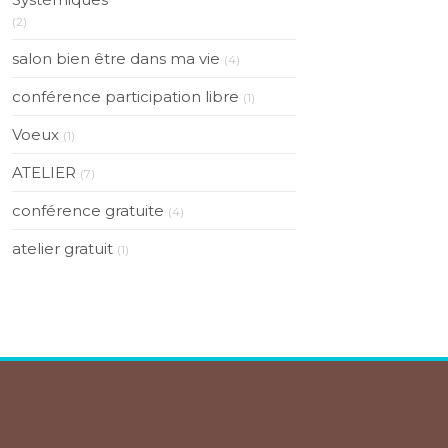
(2)
salon bien être dans ma vie
(4)
conférence participation libre
(1)
Voeux
(1)
ATELIER
(7)
conférence gratuite
(4)
atelier gratuit
(1)