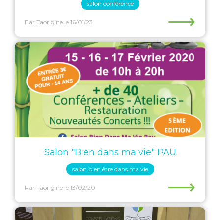
salon conférence
⟶
Par Taorigine
le 16/01/23
Salon "Bien dans ma vie" PAU
salon bien être dans ma vie
⟶
Par Taorigine
le 13/02/20