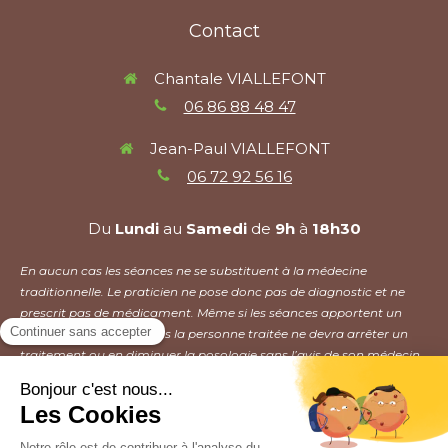
Contact
Chantale VIALLEFONT
06 86 88 48 47
Jean-Paul VIALLEFONT
06 72 92 56 16
Du
Lundi
au
Samedi
de
9h
à
18h30
En aucun cas les séances ne se substituent à la médecine
traditionnelle. Le praticien ne pose donc pas de diagnostic et ne
prescrit pas de médicament. Même si les séances apportent un
mieux être, en aucun cas la personne traitée ne devra arrêter un
traitement ou en diminuer la posologie sans l’avis de son médecin.
Plan du site