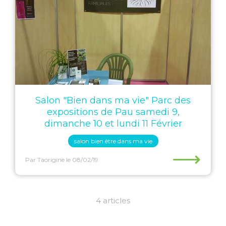
Salon "Bien dans ma vie" Parc des
expositions de Pau samedi 9,
dimanche 10 et lundi 11 Février
salon bien être dans ma vie
⟶
Par Taorigine
le 08/02/19
4 articles