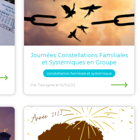
Journées Constellations Familiales
et Systémiques en Groupe
⟶
constellation familiale et systémique
⟶
Par Taorigine
le 10/02/22