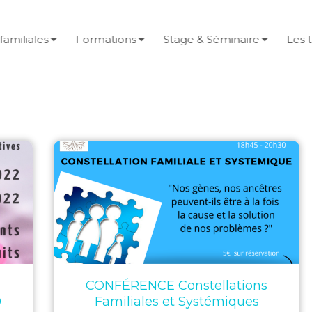
familiales
Formations
Stage & Séminaire
Les 
CONFÉRENCE Constellations
0
Familiales et Systémiques