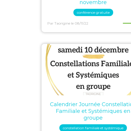
novembre
conférence gratuite
Par Taorigine
le 08/11/22
Calendrier Journée Constellati
Familiale et Systémiques en
groupe
constellation familiale et systémique