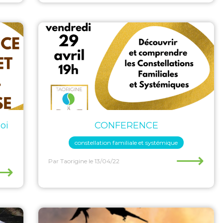
oi
CONFERENCE
constellation familiale et systémique
⟶
Par Taorigine
le 13/04/22
⟶