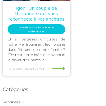
Igon : Un couple de
thérapeute qui vous
reconnecte à vos ancêtres
constellations familiales et
systémiques
Et si certaines difficultés de
notre vie trouvaient leur origine
dans l’histoire de notre famille ?
C’est sur cette idée que s’appuie
le travail de Chantal e...
⟶
Par la bearnaise
le 31/07/26
Catégories
Séminaire
(1)