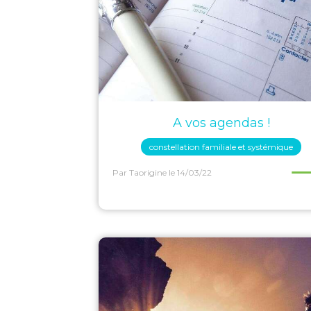
A vos agendas !
constellation familiale et systémique
Par Taorigine
le 14/03/22