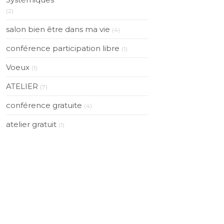
(2)
salon bien être dans ma vie
(4)
conférence participation libre
(1)
Voeux
(1)
ATELIER
(7)
conférence gratuite
(4)
atelier gratuit
(1)