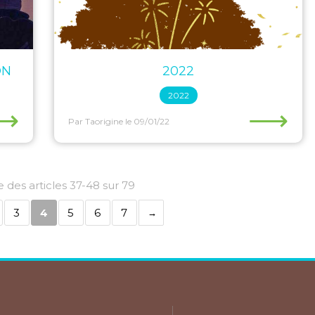
ON
2022
2022
⟶
⟶
Par Taorigine
le 09/01/22
 des articles 37-48 sur 79
3
4
5
6
7