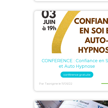
CONFERENCE : Confiance en S
et Auto Hypnose
conférence gratuite
Par Taorigine
le 11/05/22