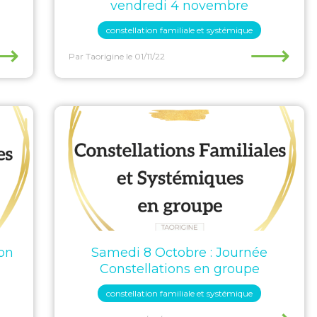
vendredi 4 novembre
constellation familiale et systémique
⟶
⟶
Par Taorigine
le 01/11/22
on
Samedi 8 Octobre : Journée
Constellations en groupe
constellation familiale et systémique