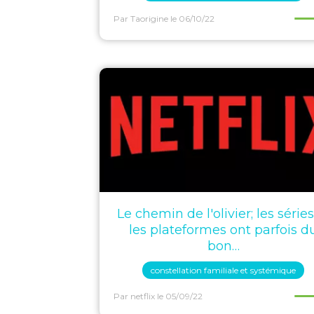
Par Taorigine
le 06/10/22
Le chemin de l'olivier; les séries
les plateformes ont parfois d
bon…
constellation familiale et systémique
Par netflix
le 05/09/22