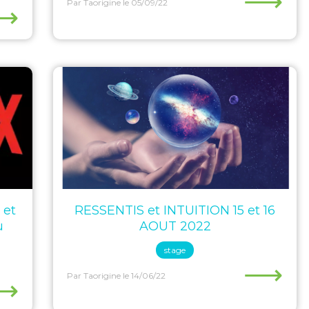
⟶
Par Taorigine
le 05/09/22
⟶
 et
RESSENTIS et INTUITION 15 et 16
u
AOUT 2022
stage
⟶
Par Taorigine
le 14/06/22
⟶