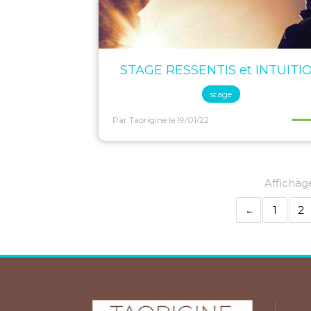
STAGE RESSENTIS et INTUITI
stage
Par Taorigine
le 19/01/22
Affichage
1
2